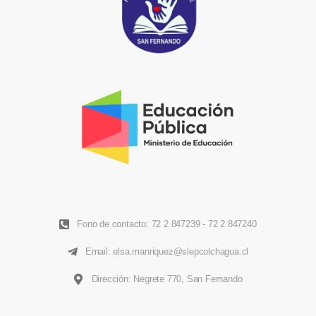
Fono de contacto: 72 2 847239 - 72 2 847240
Email: elsa.manriquez@slepcolchagua.cl
Dirección: Negrete 770, San Fernando