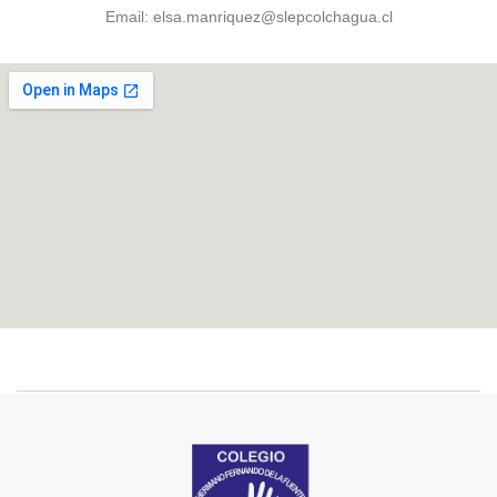
Email: elsa.manriquez@slepcolchagua.cl